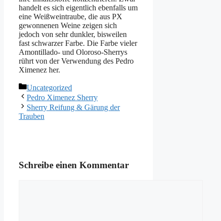
handelt es sich eigentlich ebenfalls um
eine Weißweintraube, die aus PX
gewonnenen Weine zeigen sich
jedoch von sehr dunkler, bisweilen
fast schwarzer Farbe. Die Farbe vieler
Amontillado- und Oloroso-Sherrys
rührt von der Verwendung des Pedro
Ximenez her.
Kategorien
Uncategorized
Pedro Ximenez Sherry
Sherry Reifung & Gärung der
Trauben
Schreibe einen Kommentar
Kommentar