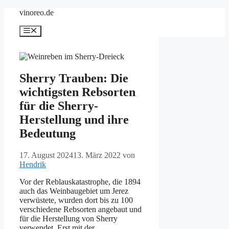
Zum
vinoreo.de
Inhalt
springen
Menü
Sherry Trauben: Die
wichtigsten Rebsorten
für die Sherry-
Herstellung und ihre
Bedeutung
17. August 2024
13. März 2022
von
Hendrik
Vor der Reblauskatastrophe, die 1894
auch das Weinbaugebiet um Jerez
verwüstete, wurden dort bis zu 100
verschiedene Rebsorten angebaut und
für die Herstellung von Sherry
verwendet. Erst mit der