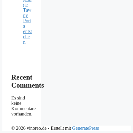
ge
Taw
ny
Port
s
entst
ehe
n
Recent
Comments
Es sind
keine
Kommentare
vorhanden.
© 2026 vinoreo.de
• Erstellt mit
GeneratePress