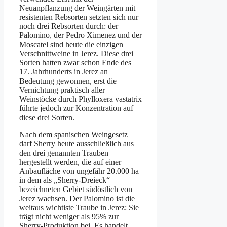
Neuanpflanzung der Weingärten mit
resistenten Rebsorten setzten sich nur
noch drei Rebsorten durch: der
Palomino, der Pedro Ximenez und der
Moscatel sind heute die einzigen
Verschnittweine in Jerez. Diese drei
Sorten hatten zwar schon Ende des
17. Jahrhunderts in Jerez an
Bedeutung gewonnen, erst die
Vernichtung praktisch aller
Weinstöcke durch Phylloxera vastatrix
führte jedoch zur Konzentration auf
diese drei Sorten.
Nach dem spanischen Weingesetz
darf Sherry heute ausschließlich aus
den drei genannten Trauben
hergestellt werden, die auf einer
Anbaufläche von ungefähr 20.000 ha
in dem als „Sherry-Dreieck“
bezeichneten Gebiet südöstlich von
Jerez wachsen. Der Palomino ist die
weitaus wichtiste Traube in Jerez: Sie
trägt nicht weniger als 95% zur
Sherry-Produktion bei. Es handelt