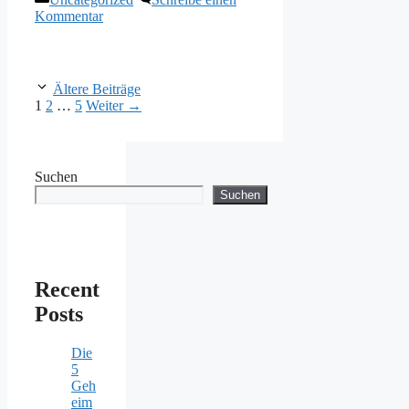
Kommentar
Ältere Beiträge
Seite
Seite
Seite
1
2
…
5
Weiter
→
Suchen
Suchen
Recent
Posts
Die
5
Geh
eim