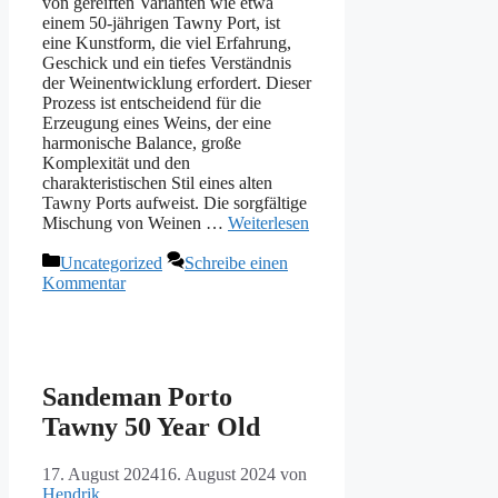
von gereiften Varianten wie etwa
einem 50-jährigen Tawny Port, ist
eine Kunstform, die viel Erfahrung,
Geschick und ein tiefes Verständnis
der Weinentwicklung erfordert. Dieser
Prozess ist entscheidend für die
Erzeugung eines Weins, der eine
harmonische Balance, große
Komplexität und den
charakteristischen Stil eines alten
Tawny Ports aufweist. Die sorgfältige
Mischung von Weinen …
Weiterlesen
Kategorien
Uncategorized
Schreibe einen
Kommentar
Sandeman Porto
Tawny 50 Year Old
17. August 2024
16. August 2024
von
Hendrik