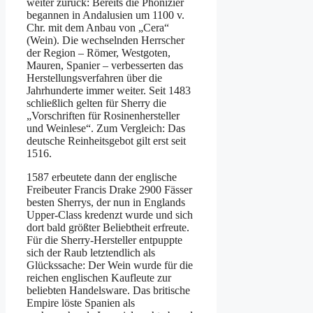
weiter zurück: Bereits die Phönizier
begannen in Andalusien um 1100 v.
Chr. mit dem Anbau von „Cera“
(Wein). Die wechselnden Herrscher
der Region – Römer, Westgoten,
Mauren, Spanier – verbesserten das
Herstellungsverfahren über die
Jahrhunderte immer weiter. Seit 1483
schließlich gelten für Sherry die
„Vorschriften für Rosinenhersteller
und Weinlese“. Zum Vergleich: Das
deutsche Reinheitsgebot gilt erst seit
1516.
1587 erbeutete dann der englische
Freibeuter Francis Drake 2900 Fässer
besten Sherrys, der nun in Englands
Upper-Class kredenzt wurde und sich
dort bald größter Beliebtheit erfreute.
Für die Sherry-Hersteller entpuppte
sich der Raub letztendlich als
Glückssache: Der Wein wurde für die
reichen englischen Kaufleute zur
beliebten Handelsware. Das britische
Empire löste Spanien als