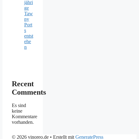
jähri
ge
Taw
ny
Port
s
entst
ehe
n
Recent
Comments
Es sind
keine
Kommentare
vorhanden.
© 2026 vinoreo.de
• Erstellt mit
GeneratePress