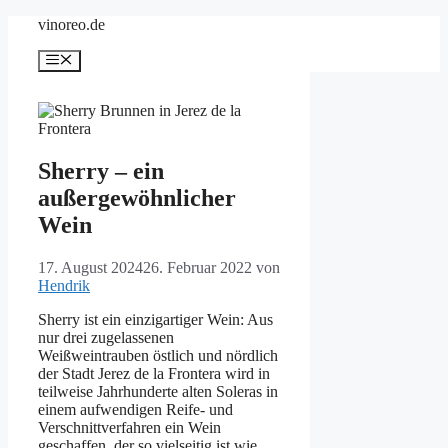
Zum
vinoreo.de
Inhalt
springen
Menü
Sherry – ein
außergewöhnlicher
Wein
17. August 2024
26. Februar 2022
von
Hendrik
Sherry ist ein einzigartiger Wein: Aus
nur drei zugelassenen
Weißweintrauben östlich und nördlich
der Stadt Jerez de la Frontera wird in
teilweise Jahrhunderte alten Soleras in
einem aufwendigen Reife- und
Verschnittverfahren ein Wein
geschaffen, der so vielseitig ist wie