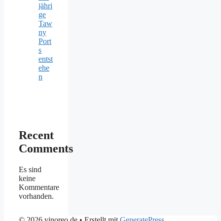
jähri
ge
Taw
ny
Port
s
entst
ehe
n
Recent
Comments
Es sind
keine
Kommentare
vorhanden.
© 2026 vinoreo.de
• Erstellt mit
GeneratePress