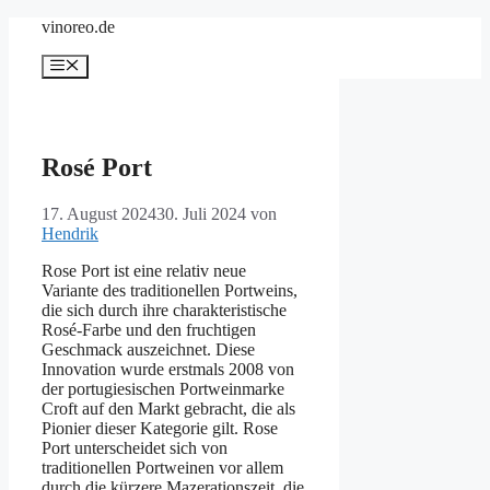
Zum
vinoreo.de
Inhalt
springen
Menü
Rosé Port
17. August 2024
30. Juli 2024
von
Hendrik
Rose Port ist eine relativ neue
Variante des traditionellen Portweins,
die sich durch ihre charakteristische
Rosé-Farbe und den fruchtigen
Geschmack auszeichnet. Diese
Innovation wurde erstmals 2008 von
der portugiesischen Portweinmarke
Croft auf den Markt gebracht, die als
Pionier dieser Kategorie gilt. Rose
Port unterscheidet sich von
traditionellen Portweinen vor allem
durch die kürzere Mazerationszeit, die